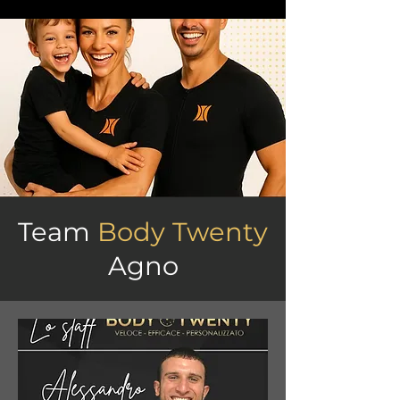
Team
Body Twenty
Agno