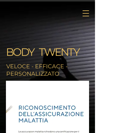
Il PRIMO EMA
Training STORE
del Canton
Ticino!
BODY TWENTY
VELOCE - EFFICACE -
PERSONALIZZATO